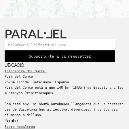
Subscriu-te a la newsletter
UBICACIÓ
Telecadira del Sucre,
Port del Comte
25284 Lleida, Catalunya, Espanya
​Port del Comte està a uns 140 km (1h50m) de Barcelona a les 
muntanyes Prepirinenques.
Com cada any, hi haurà autobusos llançadora que us portaran 
des de Barcelona fins al festival divendres, i us tornaran 
diumenge o dilluns.
Paral·lel
Sobre nosaltres