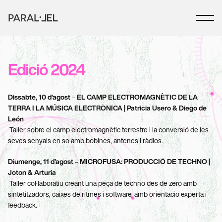
Edició 2024
Dissabte, 10 d’agost
 – 
EL CAMP ELECTROMAGNÈTIC DE LA 
TERRA I LA MÚSICA ELECTRÒNICA | Patricia Usero & Diego de 
León
 Taller sobre el camp electromagnètic terrestre i la conversió de les 
seves senyals en so amb bobines, antenes i ràdios.
Diumenge, 11 d’agost
 – 
MICROFUSA: PRODUCCIÓ DE TECHNO | 
Joton & Arturia
 Taller col·laboratiu creant una peça de techno des de zero amb 
sintetitzadors, caixes de ritmes i software, amb orientació experta i 
feedback.