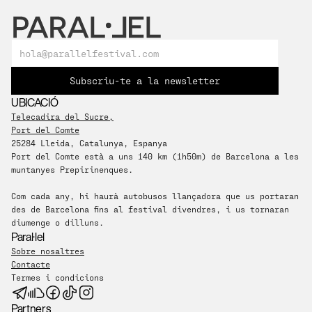
Subscriu-te a la newsletter
UBICACIÓ
Telecadira del Sucre,
Port del Comte
25284 Lleida, Catalunya, Espanya
​Port del Comte està a uns 140 km (1h50m) de Barcelona a les 
muntanyes Prepirinenques.
Com cada any, hi haurà autobusos llançadora que us portaran 
des de Barcelona fins al festival divendres, i us tornaran 
diumenge o dilluns.
Paral·lel
Sobre nosaltres
Contacte
Termes i condicions
Partners