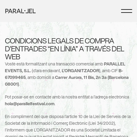
CONDICIONS LEGALS DE COMPRA 
D’ENTRADES “EN LÍNIA” A TRAVÉS DEL 
WEB
Vostè està formalitzant una transacció comercial amb 
PARALLEL 
EVENTS, S.L.
 (d’ara endavant, 
L’ORGANITZADOR
), amb CIF 
B-
67099465
, amb domicili a 
Carrer Aurora, 11 Bis, 2n 3a (Barcelona 
08001)
.
Pot posar-se en contacte amb la nostra entitat a l’adreça electrònica 
hola@parallelfestival.com
.
En compliment del que disposa l’article 10 de la Llei de Serveis de la 
Societat de la Informació i Comerç Electrònic (Llei 34/2002), 
l’informem que L’ORGANITZADOR és una Societat Limitada el 
domini de la qual ha estat inscrit al Registre Mercantil de Barcelona, 