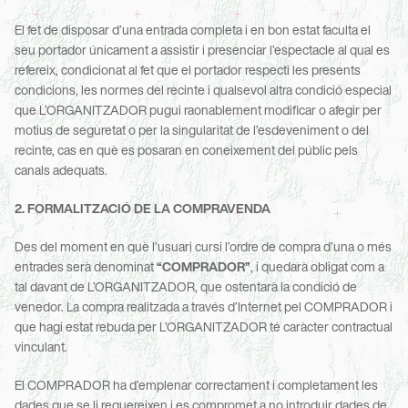
El fet de disposar d’una entrada completa i en bon estat faculta el 
seu portador únicament a assistir i presenciar l’espectacle al qual es 
refereix, condicionat al fet que el portador respecti les presents 
condicions, les normes del recinte i qualsevol altra condició especial 
que L’ORGANITZADOR pugui raonablement modificar o afegir per 
motius de seguretat o per la singularitat de l’esdeveniment o del 
recinte, cas en què es posaran en coneixement del públic pels 
canals adequats.
2. FORMALITZACIÓ DE LA COMPRAVENDA
Des del moment en què l’usuari cursi l’ordre de compra d’una o més 
entrades serà denominat 
“COMPRADOR”
, i quedarà obligat com a 
tal davant de L’ORGANITZADOR, que ostentarà la condició de 
venedor. La compra realitzada a través d’Internet pel COMPRADOR i 
que hagi estat rebuda per L’ORGANITZADOR té caràcter contractual 
vinculant.
El COMPRADOR ha d’emplenar correctament i completament les 
dades que se li requereixen i es compromet a no introduir dades de 