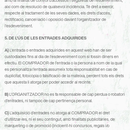
amb la finalitat de control d’accessos i seguretat de l’esdeveniment, 
així com de resolució de qualsevol incidència. Té dret a exercir, 
respecte al tractament de les seves dades, els drets d’accés, 
rectificació, cancel·lació i oposició davant l’organitzador de 
l’esdeveniment.
5. DE L’ÚS DE LES ENTRADES ADQUIRIDES
A)
 L’entrada o entrades adquirides en aquest web han de ser 
custodiades fins al dia de l’esdeveniment com si fossin diners en 
efectiu. El COMPRADOR de l’entrada o la persona a nom de la qual 
es personalitza l’entrada assumeix tota responsabilitat en cas de 
duplicitat, fotocòpia o falsificació de la mateixa, perdent tots els drets 
que aquesta li atorga per poder accedir al recinte.
B)
 L’ORGANITZADOR no es fa responsable de cap pèrdua o robatori 
d’entrades, ni tampoc de cap pertinença personal.
C)
 L’adquisició d’entrades no atorga al COMPRADOR el dret 
d’utilitzar-les, ni el seu contingut, amb finalitats publicitàries, de 
màrqueting o de promoció (incloent-hi concursos, regals i/o 