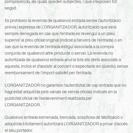
compravenda, als quals queden subjectes, i que s’exposen tot 
seguit.
Es prohibeix la revenda de qualsevol entrada sense l’autorització 
prèvia i expressa de L’ORGANITZADOR, autorització que serà 
sempre denegada en cas que l’entrada es revengui a un preu 
superior al preu oficial original (indicat a l’anvers de l’entrada) o en 
cas que la revenda de l’entrada estigui associada a la compra 
conjunta de qualsevol altre producte o servei. La revenda no 
autoritzada de qualsevol entrada anul·la tots els drets associats a 
aquesta, inclòs el d’assistir al concert o espectacle en qüestió, sense 
reemborsament de l’import satisfet per l’entrada.
L’ORGANITZADOR no garanteix l’autenticitat de cap entrada que no 
hagi estat adquirida pels canals de venda oficials indicats en la 
publicitat oficial de l’esdeveniment realitzada per 
L’ORGANITZADOR.
Qualsevol entrada esmenada, trencada, sospitosa de falsificació o 
adquirida il·lícitament autoritzarà L’ORGANITZADOR a privar d’accés 
el seu portador.