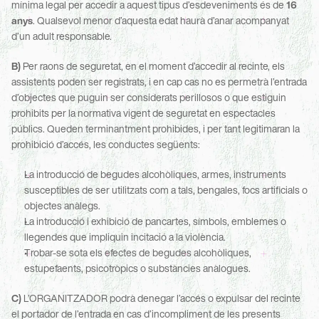
mínima legal per accedir a aquest tipus d’esdeveniments és de 
16 
anys
. Qualsevol menor d’aquesta edat haurà d’anar acompanyat 
d’un adult responsable.
B)
 Per raons de seguretat, en el moment d’accedir al recinte, els 
assistents poden ser registrats, i en cap cas no es permetrà l’entrada 
d’objectes que puguin ser considerats perillosos o que estiguin 
prohibits per la normativa vigent de seguretat en espectacles 
públics. Queden terminantment prohibides, i per tant legitimaran la 
prohibició d’accés, les conductes següents:
La introducció de begudes alcohòliques, armes, instruments 
susceptibles de ser utilitzats com a tals, bengales, focs artificials o 
objectes anàlegs.
La introducció i exhibició de pancartes, símbols, emblemes o 
llegendes que impliquin incitació a la violència.
Trobar-se sota els efectes de begudes alcohòliques, 
estupefaents, psicotròpics o substàncies anàlogues.
C)
 L’ORGANITZADOR podrà denegar l’accés o expulsar del recinte 
el portador de l’entrada en cas d’incompliment de les presents 