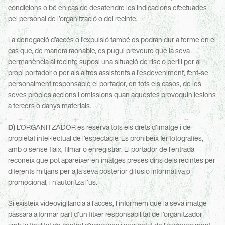
condicions o bé en cas de desatendre les indicacions efectuades 
pel personal de l’organització o del recinte.
La denegació d’accés o l’expulsió també es podran dur a terme en el 
cas que, de manera raonable, es pugui preveure que la seva 
permanència al recinte suposi una situació de risc o perill per al 
propi portador o per als altres assistents a l’esdeveniment, fent-se 
personalment responsable el portador, en tots els casos, de les 
seves pròpies accions i omissions quan aquestes provoquin lesions 
a tercers o danys materials.
D)
 L’ORGANITZADOR es reserva tots els drets d’imatge i de 
propietat intel·lectual de l’espectacle. Es prohibeix fer fotografies, 
amb o sense flaix, filmar o enregistrar. El portador de l’entrada 
reconeix que pot aparèixer en imatges preses dins dels recintes per 
diferents mitjans per a la seva posterior difusió informativa o 
promocional, i n’autoritza l’ús.
Si existeix videovigilància a l’accés, l’informem que la seva imatge 
passarà a formar part d’un fitxer responsabilitat de l’organitzador 