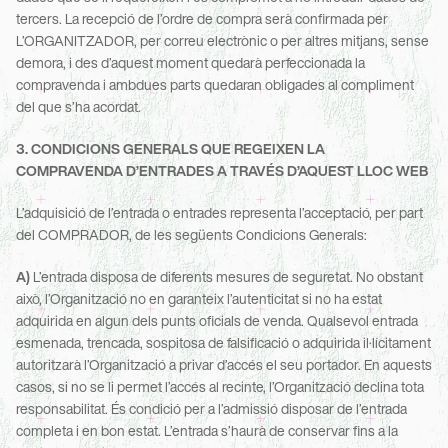
tercers. La recepció de l’ordre de compra serà confirmada per 
L’ORGANITZADOR, per correu electrònic o per altres mitjans, sense 
demora, i des d’aquest moment quedarà perfeccionada la 
compravenda i ambdues parts quedaran obligades al compliment 
del que s’ha acordat.
3. CONDICIONS GENERALS QUE REGEIXEN LA 
COMPRAVENDA D’ENTRADES A TRAVÉS D’AQUEST LLOC WEB
L’adquisició de l’entrada o entrades representa l’acceptació, per part 
del COMPRADOR, de les següents Condicions Generals:
A)
 L’entrada disposa de diferents mesures de seguretat. No obstant 
això, l’Organització no en garanteix l’autenticitat si no ha estat 
adquirida en algun dels punts oficials de venda. Qualsevol entrada 
esmenada, trencada, sospitosa de falsificació o adquirida il·lícitament 
autoritzarà l’Organització a privar d’accés el seu portador. En aquests 
casos, si no se li permet l’accés al recinte, l’Organització declina tota 
responsabilitat. És condició per a l’admissió disposar de l’entrada 
completa i en bon estat. L’entrada s’haurà de conservar fins a la 