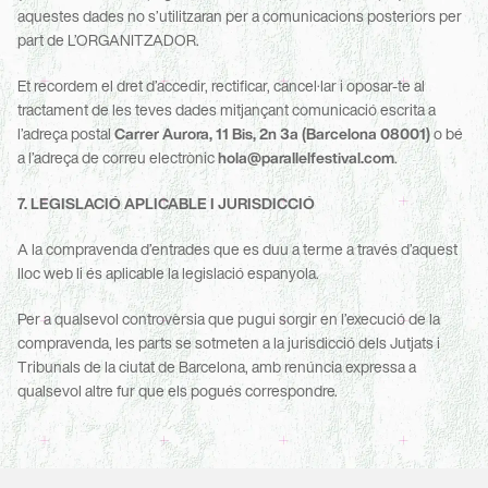
aquestes dades no s’utilitzaran per a comunicacions posteriors per 
part de L’ORGANITZADOR.
Et recordem el dret d’accedir, rectificar, cancel·lar i oposar-te al 
tractament de les teves dades mitjançant comunicació escrita a 
l’adreça postal 
Carrer Aurora, 11 Bis, 2n 3a (Barcelona 08001)
 o bé 
a l’adreça de correu electrònic 
hola@parallelfestival.com
.
7. LEGISLACIÓ APLICABLE I JURISDICCIÓ
A la compravenda d’entrades que es duu a terme a través d’aquest 
lloc web li és aplicable la legislació espanyola.
Per a qualsevol controvèrsia que pugui sorgir en l’execució de la 
compravenda, les parts se sotmeten a la jurisdicció dels Jutjats i 
Tribunals de la ciutat de Barcelona, amb renúncia expressa a 
qualsevol altre fur que els pogués correspondre.