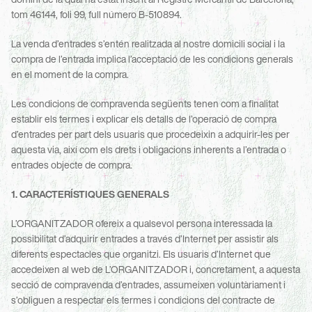
tom 46144, foli 99, full número B-510894.
La venda d’entrades s’entén realitzada al nostre domicili social i la 
compra de l’entrada implica l’acceptació de les condicions generals 
en el moment de la compra.
Les condicions de compravenda següents tenen com a finalitat 
establir els termes i explicar els detalls de l’operació de compra 
d’entrades per part dels usuaris que procedeixin a adquirir-les per 
aquesta via, així com els drets i obligacions inherents a l’entrada o 
entrades objecte de compra.
1. CARACTERÍSTIQUES GENERALS
L’ORGANITZADOR ofereix a qualsevol persona interessada la 
possibilitat d’adquirir entrades a través d’Internet per assistir als 
diferents espectacles que organitzi. Els usuaris d’Internet que 
accedeixen al web de L’ORGANITZADOR i, concretament, a aquesta 
secció de compravenda d’entrades, assumeixen voluntàriament i 
s’obliguen a respectar els termes i condicions del contracte de 