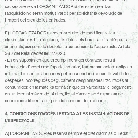
causes alienes a L’ORGANITZADOR i/o l’error en realitzar 
l’adquisició no seran motius vàlids per sol·licitar la devolució de 
l’import del preu de les entrades.
E)
 L’ORGANITZADOR es reserva el dret de modificar, si les 
circumstàncies ho exigeixen, les dates, els horaris o els intèrprets 
anunciats, així com de decretar la suspensió de l’espectacle. Article 
36.2 del Reial decret llei 11/2020:
«En els supòsits en què el compliment del contracte resulti 
impossible d’acord amb l’apartat anterior, l’empresari estarà obligat a 
retornar les sumes abonades pel consumidor o usuari, llevat de les 
despeses incorregudes degudament desglossades i facilitades al 
consumidor, en la mateixa forma en què es va realitzar el pagament 
en un termini màxim de 14 dies, llevat d’acceptació expressa de 
condicions diferents per part del consumidor i usuari.»
4. CONDICIONS D’ACCÉS I ESTADA A LES INSTAL·LACIONS DE 
L’ESPECTACLE
A)
 L’ORGANITZADOR es reserva sempre el dret d’admissió. L’edat 