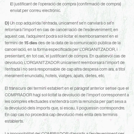
El justificant de l’operació de compra (confirmació de compra) 
enviat per correu electrònic.
D)
 Un cop adquirida l’entrada, únicament se’n canviarà o se’n 
retornarà l’import en cas de cancel·lació de l’esdeveniment; en 
aquest cas, l’adquirent podrà sol·licitar el reemborsament en el 
termini de 
15 dies
 des de la data de la comunicació pública de la 
cancel·lació, en la forma especificada per L’ORGANITZADOR, i 
presentant, en tot cas, el justificant de compra. En qualsevol cas de 
devolució, L’ORGANITZADOR únicament reemborsarà l’import de 
l’entrada i no serà responsable de cap altra despesa com ara, a títol 
merament enunciatiu, hotels, viatges, àpats, dietes, etc.
El transcurs del termini establert en el paràgraf anterior sense que el 
COMPRADOR hagi sol·licitat la devolució de l’import corresponent a 
les compres efectuades s’entendrà com la renúncia per part seva a 
la devolució dels imports que, si escau, li poguessin correspondre. 
En cap cas no procedirà cap devolució més enllà dels terminis 
establerts.
La impossibilitat del COMPRADOR d’assistir a l’esdeveniment per 