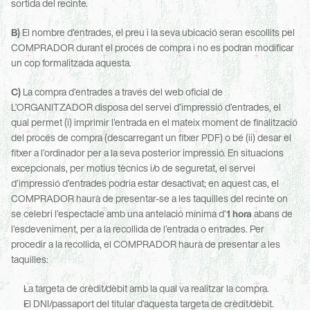
sortida del recinte.
B)
 El nombre d’entrades, el preu i la seva ubicació seran escollits pel 
COMPRADOR durant el procés de compra i no es podran modificar 
un cop formalitzada aquesta.
C)
 La compra d’entrades a través del web oficial de 
L’ORGANITZADOR disposa del servei d’impressió d’entrades, el 
qual permet (i) imprimir l’entrada en el mateix moment de finalització 
del procés de compra (descarregant un fitxer PDF) o bé (ii) desar el 
fitxer a l’ordinador per a la seva posterior impressió. En situacions 
excepcionals, per motius tècnics i/o de seguretat, el servei 
d’impressió d’entrades podria estar desactivat; en aquest cas, el 
COMPRADOR haurà de presentar-se a les taquilles del recinte on 
se celebri l’espectacle amb una antelació mínima d’
1 hora
 abans de 
l’esdeveniment, per a la recollida de l’entrada o entrades. Per 
procedir a la recollida, el COMPRADOR haurà de presentar a les 
taquilles:
La targeta de crèdit/dèbit amb la qual va realitzar la compra.
El DNI/passaport del titular d’aquesta targeta de crèdit/dèbit.