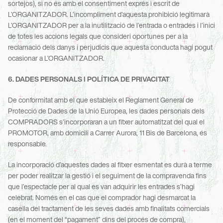
sortejos), si no és amb el consentiment exprés i escrit de 
L’ORGANITZADOR. L’incompliment d’aquesta prohibició legitimarà 
L’ORGANITZADOR per a la inutilització de l’entrada o entrades i l’inici 
de totes les accions legals que consideri oportunes per a la 
reclamació dels danys i perjudicis que aquesta conducta hagi pogut 
ocasionar a L’ORGANITZADOR.
6. DADES PERSONALS I POLÍTICA DE PRIVACITAT
De conformitat amb el que estableix el Reglament General de 
Protecció de Dades de la Unió Europea, les dades personals dels 
COMPRADORS s’incorporaran a un fitxer automatitzat del qual el 
PROMOTOR, amb domicili a Carrer Aurora, 11 Bis de Barcelona, és 
responsable.
La incorporació d’aquestes dades al fitxer esmentat es durà a terme 
per poder realitzar la gestió i el seguiment de la compravenda fins 
que l’espectacle per al qual es van adquirir les entrades s’hagi 
celebrat. Només en el cas que el comprador hagi desmarcat la 
casella del tractament de les seves dades amb finalitats comercials 
(en el moment del “pagament” dins del procés de compra), 